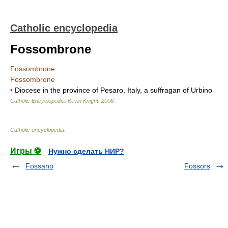
Catholic encyclopedia
Fossombrone
Fossombrone
Fossombrone
•
Diocese in the province of Pesaro, Italy, a suffragan of Urbino
Catholic Encyclopedia
.
Kevin Knight
.
2006
.
Catholic encyclopedia
.
Игры ⚽
Нужно сделать НИР?
Fossano
Fossors