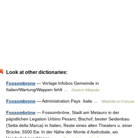
Look at other dictionaries:
Fossombrone
— Vorlage:Infobox Gemeinde in
Italien/Wartung/Wappen fehlt …
Deutsch Wikipedia
Fossombrone
— Administration Pays Italie …
Wikipédia en Français
Fossombrōne
— Fossombrōne, Stadt am Metauro in der
päpstlichen Legation Urbino Pesaro; Bischof; bester Seidenbau
(Setta della Marca) in Italien, Reste eines alten Theaters u. einer
Brücke; 5500 Ew. In der Nähe der Monte d Asdrubale, wo