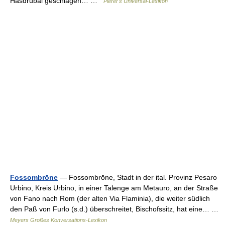
Hasdrubal geschlagen… …
Pierer's Universal-Lexikon
Fossombrōne
— Fossombrōne, Stadt in der ital. Provinz Pesaro
Urbino, Kreis Urbino, in einer Talenge am Metauro, an der Straße
von Fano nach Rom (der alten Via Flaminia), die weiter südlich
den Paß von Furlo (s.d.) überschreitet, Bischofssitz, hat eine… …
Meyers Großes Konversations-Lexikon