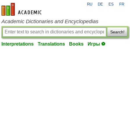
RU
DE
ES
FR
en-academic.com
Academic Dictionaries and Encyclopedias
Search!
Interpretations
Translations
Books
Игры ⚽