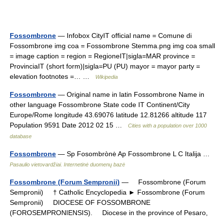
Fossombrone
— Infobox CityIT official name = Comune di
Fossombrone img coa = Fossombrone Stemma.png img coa small
= image caption = region = RegioneIT|sigla=MAR province =
ProvinciaIT (short form)|sigla=PU (PU) mayor = mayor party =
elevation footnotes =… …
Wikipedia
Fossombrone
— Original name in latin Fossombrone Name in
other language Fossombrone State code IT Continent/City
Europe/Rome longitude 43.69076 latitude 12.81266 altitude 117
Population 9591 Date 2012 02 15 …
Cities with a population over 1000
database
Fossombrone
— Sp Fosombrònė Ap Fossombrone L C Italija …
Pasaulio vietovardžiai. Internetinė duomenų bazė
Fossombrone (Forum Sempronii)
— Fossombrone (Forum
Sempronii) † Catholic Encyclopedia ► Fossombrone (Forum
Sempronii) DIOCESE OF FOSSOMBRONE
(FOROSEMPRONIENSIS). Diocese in the province of Pesaro,