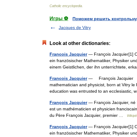
Catholic
encyclopedia
.
Игры ⚽
Поможем решить контрольну
Jacques de Vitry
Look at other dictionaries:
Francois Jacquier
— François Jacquier[1] OF
ein französischer Mathematiker, Physiker un
einem Geistlichen, der ihn unterrichtete, e
Francois Jacquier
— François Jacquier †
mathematician and physicist, born at Vitry le
education was entrusted to an ecclesiasti
François Jacquier
— François Jacquier, né le
est un mathématicien et physicien franciscai
du Père François Jacquier, premier …
Wikipé
François Jacquier
— François Jacquier[1] OF
ein französischer Mathematiker, Physiker un