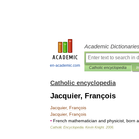
Academic Dictionarie
en-academic.com
Catholic encyclopedia
I
Catholic encyclopedia
Jacquier, François
Jacquier
,
François
Jacquier
,
François
•
French
mathematician
and
physicist
,
born
a
Catholic
Encyclopedia
.
Kevin
Knight
.
2006
.