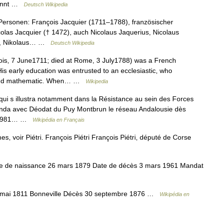
rkannt …
Deutsch Wikipedia
Personen: François Jacquier (1711–1788), französischer
olas Jacquier († 1472), auch Nicolaus Jaquerius, Nicolaus
ier, Nikolaus… …
Deutsch Wikipedia
çois, 7 June1711; died at Rome, 3 July1788) was a French
is early education was entrusted to an ecclesiastic, who
ce and mathematic. When… …
Wikipedia
 qui s illustra notamment dans la Résistance au sein des Forces
anda avec Déodat du Puy Montbrun le réseau Andalousie dès
re 1981… …
Wikipédia en Français
, voir Piétri. François Piétri François Piétri, député de Corse
te de naissance 26 mars 1879 Date de décès 3 mars 1961 Mandat
mai 1811 Bonneville Décès 30 septembre 1876 …
Wikipédia en