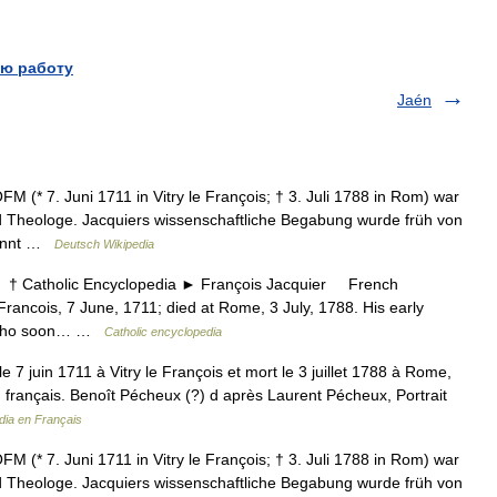
ю работу
Jaén
M (* 7. Juni 1711 in Vitry le François; † 3. Juli 1788 in Rom) war
d Theologe. Jacquiers wissenschaftliche Begabung wurde früh von
rkannt …
Deutsch Wikipedia
 Catholic Encyclopedia ► François Jacquier French
 Francois, 7 June, 1711; died at Rome, 3 July, 1788. His early
c, who soon… …
Catholic encyclopedia
 7 juin 1711 à Vitry le François et mort le 3 juillet 1788 à Rome,
n français. Benoît Pécheux (?) d après Laurent Pécheux, Portrait
dia en Français
M (* 7. Juni 1711 in Vitry le François; † 3. Juli 1788 in Rom) war
d Theologe. Jacquiers wissenschaftliche Begabung wurde früh von