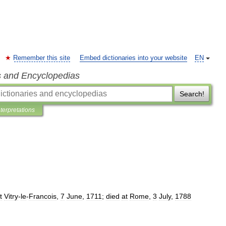
Remember this site
Embed dictionaries into your website
EN
s and Encyclopedias
Search!
nterpretations
t
Vitry
-
le
-
Francois
,
7
June
,
1711
;
died
at
Rome
,
3
July
,
1788