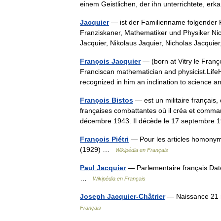
einem Geistlichen, der ihn unterrichtete, e
Jacquier
— ist der Familienname folgender 
Franziskaner, Mathematiker und Physiker Nic
Jacquier, Nikolaus Jaquier, Nicholas Jacqu
François Jacquier
— (born at Vitry le Fran
Franciscan mathematician and physicist.LifeH
recognized in him an inclination to scien
François Bistos
— est un militaire français,
françaises combattantes où il créa et comm
décembre 1943. Il décède le 17 septemb
François Piétri
— Pour les articles homonymes
(1929) …
Wikipédia en Français
Paul Jacquier
— Parlementaire français Da
…
Wikipédia en Français
Joseph Jacquier-Châtrier
— Naissance 21 
Français