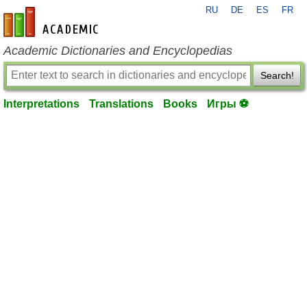
RU
DE
ES
FR
en-academic.com
Academic Dictionaries and Encyclopedias
Search!
Interpretations
Translations
Books
Игры ⚽