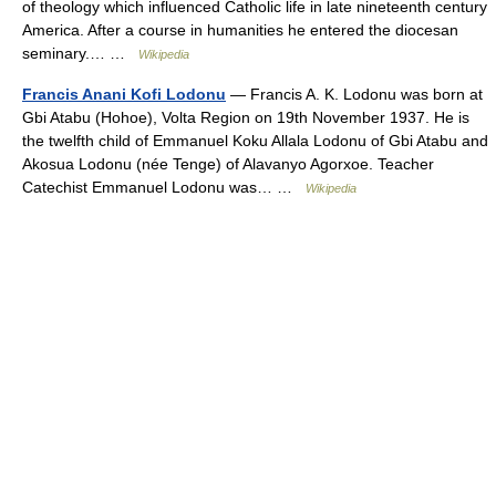
of theology which influenced Catholic life in late nineteenth century
America. After a course in humanities he entered the diocesan
seminary.… …
Wikipedia
Francis Anani Kofi Lodonu
— Francis A. K. Lodonu was born at
Gbi Atabu (Hohoe), Volta Region on 19th November 1937. He is
the twelfth child of Emmanuel Koku Allala Lodonu of Gbi Atabu and
Akosua Lodonu (née Tenge) of Alavanyo Agorxoe. Teacher
Catechist Emmanuel Lodonu was… …
Wikipedia