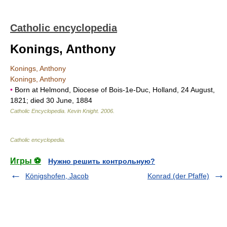
Catholic encyclopedia
Konings, Anthony
Konings, Anthony
Konings, Anthony
•
Born at Helmond, Diocese of Bois-1e-Duc, Holland, 24 August,
1821; died 30 June, 1884
Catholic Encyclopedia
.
Kevin Knight
.
2006
.
Catholic encyclopedia
.
Игры ⚽
Нужно решить контрольную?
Königshofen, Jacob
Konrad (der Pfaffe)