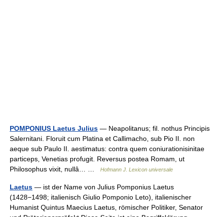
POMPONIUS Laetus Julius
— Neapolitanus; fil. nothus Principis
Salernitani. Floruit cum Platina et Callimacho, sub Pio II. non
aeque sub Paulo II. aestimatus: contra quem coniurationisinitae
particeps, Venetias profugit. Reversus postea Romam, ut
Philosophus vixit, nullâ… …
Hofmann J. Lexicon universale
Laetus
— ist der Name von Julius Pomponius Laetus
(1428−1498; italienisch Giulio Pomponio Leto), italienischer
Humanist Quintus Maecius Laetus, römischer Politiker, Senator