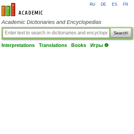
RU
DE
ES
FR
en-academic.com
Academic Dictionaries and Encyclopedias
Search!
Interpretations
Translations
Books
Игры ⚽