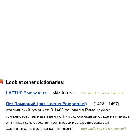
Look at other dictionaries:
LAETUS Pomponius
— vide Iulius …
Hofmann J. Lexicon universale
Лет Помпоний (лат. Laetus Pomponius)
— (1428—1497),
итальянский гуманист. В 1465 основал в Риме кружок
гуманистов, так называемую Римскую академию, где изучалась
античная философия, критиковались средневековая
схоластика, католическая церковь …
Большой Энциклопедический