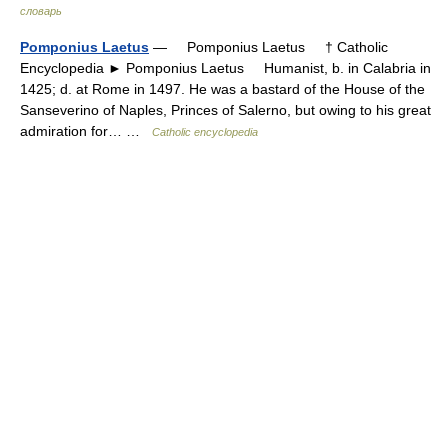
словарь
Pomponius Laetus
— Pomponius Laetus † Catholic
Encyclopedia ► Pomponius Laetus Humanist, b. in Calabria in
1425; d. at Rome in 1497. He was a bastard of the House of the
Sanseverino of Naples, Princes of Salerno, but owing to his great
admiration for… …
Catholic encyclopedia