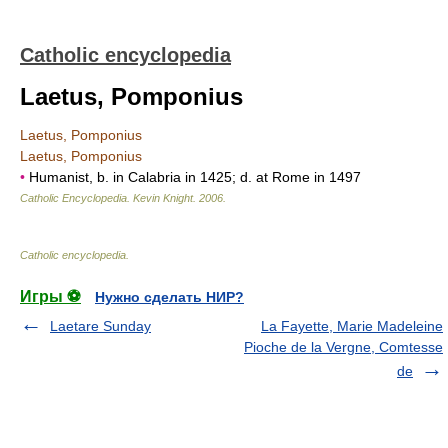
Catholic encyclopedia
Laetus, Pomponius
Laetus, Pomponius
Laetus, Pomponius
•
Humanist, b. in Calabria in 1425; d. at Rome in 1497
Catholic Encyclopedia
.
Kevin Knight
.
2006
.
Catholic encyclopedia
.
Игры ⚽
Нужно сделать НИР?
Laetare Sunday
La Fayette, Marie Madeleine
Pioche de la Vergne, Comtesse
de