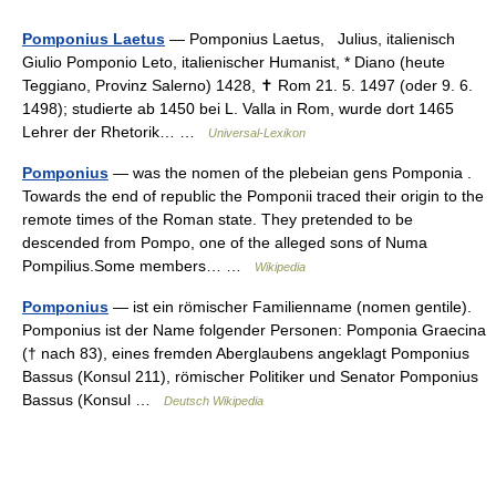
Pomponius Laetus
— Pomponius Laetus, Julius, italienisch
Giulio Pomponio Leto, italienischer Humanist, * Diano (heute
Teggiano, Provinz Salerno) 1428, ✝ Rom 21. 5. 1497 (oder 9. 6.
1498); studierte ab 1450 bei L. Valla in Rom, wurde dort 1465
Lehrer der Rhetorik… …
Universal-Lexikon
Pomponius
— was the nomen of the plebeian gens Pomponia .
Towards the end of republic the Pomponii traced their origin to the
remote times of the Roman state. They pretended to be
descended from Pompo, one of the alleged sons of Numa
Pompilius.Some members… …
Wikipedia
Pomponius
— ist ein römischer Familienname (nomen gentile).
Pomponius ist der Name folgender Personen: Pomponia Graecina
(† nach 83), eines fremden Aberglaubens angeklagt Pomponius
Bassus (Konsul 211), römischer Politiker und Senator Pomponius
Bassus (Konsul …
Deutsch Wikipedia