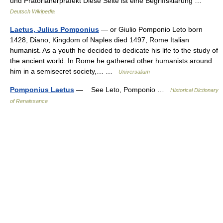
und Prätorianerpräfekt Diese Seite ist eine Begriffsklärung …
Deutsch Wikipedia
Laetus, Julius Pomponius
— or Giulio Pomponio Leto born
1428, Diano, Kingdom of Naples died 1497, Rome Italian
humanist. As a youth he decided to dedicate his life to the study of
the ancient world. In Rome he gathered other humanists around
him in a semisecret society,… …
Universalium
Pomponius Laetus
— See Leto, Pomponio …
Historical Dictionary
of Renaissance