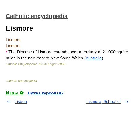
Catholic encyclopedia
Lismore
Lismore
Lismore
•
The Diocese of Lismore extends over a territory of 21,000 squire
miles in the nort-east of New South Wales (
Australia
)
Catholic Encyclopedia
.
Kevin Knight
.
2006
.
Catholic encyclopedia
.
Игры ⚽
Нужна курсовая?
Lisbon
Lismore, School of