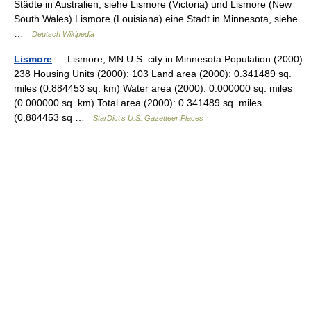
Städte in Australien, siehe Lismore (Victoria) und Lismore (New
South Wales) Lismore (Louisiana) eine Stadt in Minnesota, siehe…
…
Deutsch Wikipedia
Lismore
— Lismore, MN U.S. city in Minnesota Population (2000):
238 Housing Units (2000): 103 Land area (2000): 0.341489 sq.
miles (0.884453 sq. km) Water area (2000): 0.000000 sq. miles
(0.000000 sq. km) Total area (2000): 0.341489 sq. miles
(0.884453 sq …
StarDict's U.S. Gazetteer Places