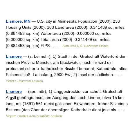
Lismore, MN
— U.S. city in Minnesota Population (2000): 238
Housing Units (2000): 103 Land area (2000): 0.341489 sq. miles
(0.884453 sq. km) Water area (2000): 0.000000 sq. miles
(0.000000 sq. km) Total area (2000): 0.341489 sq. miles
(0.884453 sq. km) FIPS… …
StarDict's U.S. Gazetteer Places
Lismore
— (s. Leimohr), 1) Stadt in der Grafschaft Waterford der
irischen Provinz Munster, am Blackwater; nach ihr wird ein
protestantischer u. katholischer Bischof benannt; Kathedrale, altes
Felsenschloß, Lachsfang; 2900 Ew.; 2) Insel der südlichen… …
Pierer's Universal-Lexikon
Lismore
— (spr. mōr), 1) langgestreckte, zur schott. Grafschaft
Argyll gehörige Insel, am Ausgang des Loch Linnhe, etwa 15 km
lang, mit (1891) 561 meist gälischen Einwohnern; früher Sitz eines
Bistums (das Chor der ehemaligen Kathedrale dient jetzt als… …
Meyers Großes Konversations-Lexikon