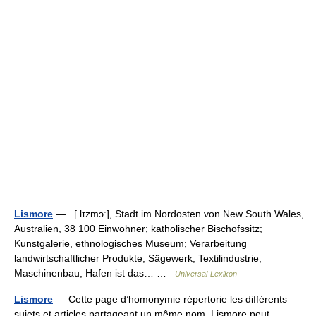
Lismore
— [ lɪzmɔː], Stadt im Nordosten von New South Wales,
Australien, 38 100 Einwohner; katholischer Bischofssitz;
Kunstgalerie, ethnologisches Museum; Verarbeitung
landwirtschaftlicher Produkte, Sägewerk, Textilindustrie,
Maschinenbau; Hafen ist das… …
Universal-Lexikon
Lismore
— Cette page d’homonymie répertorie les différents
sujets et articles partageant un même nom. Lismore peut