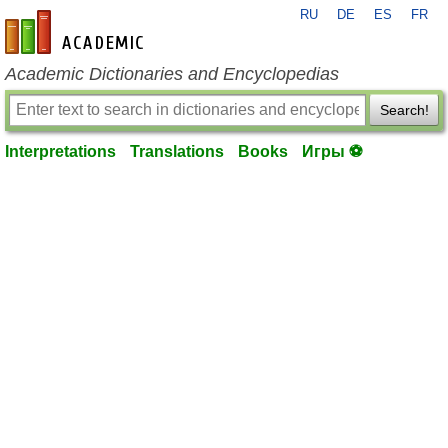
RU
DE
ES
FR
en-academic.com
Academic Dictionaries and Encyclopedias
Search!
Interpretations
Translations
Books
Игры ⚽