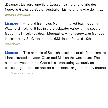
désigner : Lismore, une île d Écosse ; Lismore, une ville des
Nouvelle Galles du Sud en Australie ; Lismore, une ville de l… …
Wikipédia en Français
Lismore
— ▪ Ireland Irish Lios Mor market town, County
Waterford, Ireland. It lies in the Blackwater valley, at the southern
foot of the Knockmealdown Mountains. A monastery was founded
in Lismore by St. Cartagh about 633. In the 9th and 10th… …
Universalium
Lismore
— This name is of Scottish locational origin from Lismore
island situated between Oban and Mull on the west coast. The
name derives from the Gaelic lios , translating variously as
enclosed ground of an ancient settlement , ring fort or fairy mound
…
Surnames reference