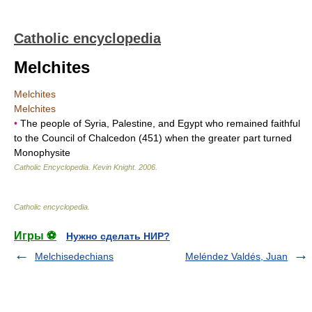
Catholic encyclopedia
Melchites
Melchites
Melchites
•
The people of Syria, Palestine, and Egypt who remained faithful
to the Council of Chalcedon (451) when the greater part turned
Monophysite
Catholic Encyclopedia
.
Kevin Knight
.
2006
.
Catholic encyclopedia
.
Игры ⚽
Нужно сделать НИР?
Melchisedechians
Meléndez Valdés, Juan