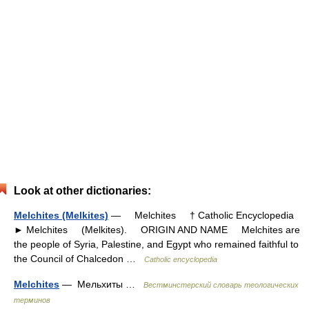
Look at other dictionaries:
Melchites (Melkites)
— Melchites † Catholic Encyclopedia
► Melchites (Melkites). ORIGIN AND NAME Melchites are
the people of Syria, Palestine, and Egypt who remained faithful to
the Council of Chalcedon …
Catholic encyclopedia
Melchites
— Мельхиты …
Вестминстерский словарь теологических
терминов