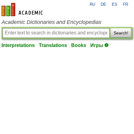
RU
DE
ES
FR
en-academic.com
Academic Dictionaries and Encyclopedias
Search!
Interpretations
Translations
Books
Игры ⚽