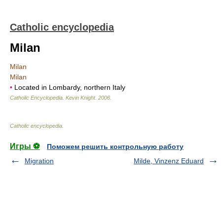
Catholic encyclopedia
Milan
Milan
Milan
•
Located in Lombardy, northern Italy
Catholic Encyclopedia
.
Kevin Knight
.
2006
.
Catholic encyclopedia
.
Игры ⚽
Поможем решить контрольную работу
Migration
Milde, Vinzenz Eduard