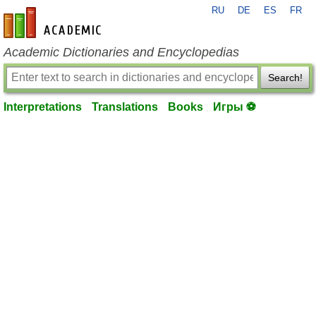
RU
DE
ES
FR
en-academic.com
Academic Dictionaries and Encyclopedias
Search!
Interpretations
Translations
Books
Игры ⚽