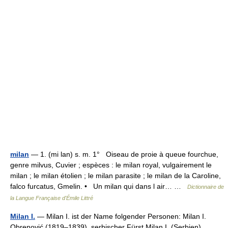
milan
— 1. (mi lan) s. m. 1° Oiseau de proie à queue fourchue,
genre milvus, Cuvier ; espèces : le milan royal, vulgairement le
milan ; le milan étolien ; le milan parasite ; le milan de la Caroline,
falco furcatus, Gmelin. • Un milan qui dans l air… …
Dictionnaire de
la Langue Française d'Émile Littré
Milan I.
— Milan I. ist der Name folgender Personen: Milan I.
Obrenović (1819–1839), serbischer Fürst Milan I. (Serbien)