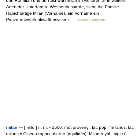
den Rotmilan und den Schwarzmilan im weiteren Sinn weitere
Arten der Unterfamilie Wespenbussarde, siehe die Familie
Habichtartige Milan (Vorname), ein Vorname ein
Panzerabwehrlenkwaffensystem …
Deutsch Wikipedia
milan
— [ milɑ̃ ] n. m. • 1500; mot provenç., lat. pop. °milanus, lat.
miluus ♦ Oiseau rapace diurne (aquilidés). Milan royal : aigle à