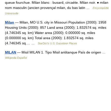
queue fourchue. Milan blanc : busard, circaète. Milan noir. ● milan
nom masculin (ancien provençal milan, du bas latin …
Encyclopédie
Universelle
Milan
— Milan, MO U.S. city in Missouri Population (2000): 1958
Housing Units (2000): 857 Land area (2000): 1.832574 sq. miles
(4.746345 sq. km) Water area (2000): 0.000000 sq. miles
(0.000000 sq. km) Total area (2000): 1.832574 sq. miles
(4.746345 sq.… …
StarDict's U.S. Gazetteer Places
MILAN
— Misil MILAN 1. Tipo Misil antitanque País de origen …
Wikipedia Español