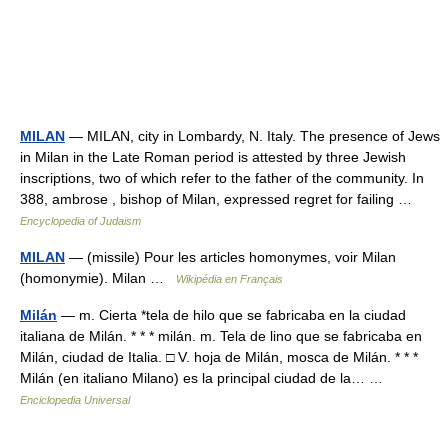
MILAN
— MILAN, city in Lombardy, N. Italy. The presence of Jews
in Milan in the Late Roman period is attested by three Jewish
inscriptions, two of which refer to the father of the community. In
388, ambrose , bishop of Milan, expressed regret for failing …
Encyclopedia of Judaism
MILAN
— (missile) Pour les articles homonymes, voir Milan
(homonymie). Milan …
Wikipédia en Français
Milán
— m. Cierta *tela de hilo que se fabricaba en la ciudad
italiana de Milán. * * * milán. m. Tela de lino que se fabricaba en
Milán, ciudad de Italia. □ V. hoja de Milán, mosca de Milán. * * *
Milán (en italiano Milano) es la principal ciudad de la… …
Enciclopedia Universal