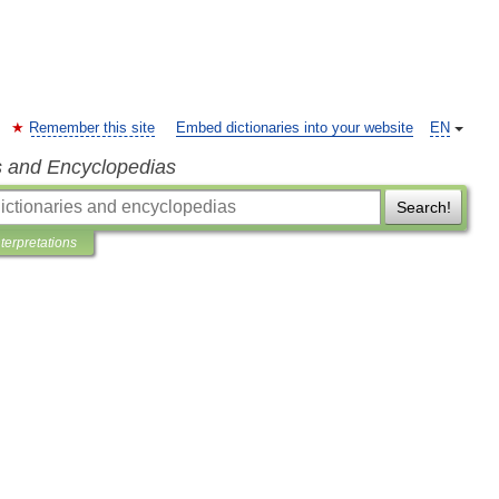
Remember this site
Embed dictionaries into your website
EN
s and Encyclopedias
Search!
nterpretations