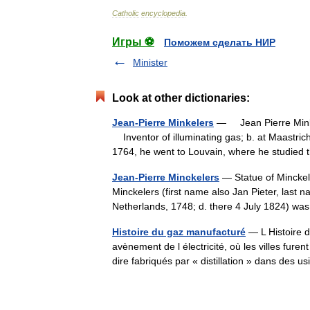
Catholic
encyclopedia
.
Игры ⚽
Поможем сделать НИР
Minister
Look at other dictionaries:
Jean-Pierre Minkelers
— Jean Pierre Minke
Inventor of illuminating gas; b. at Maastricht
1764, he went to Louvain, where he studi
Jean-Pierre Minckelers
— Statue of Minckele
Minckelers (first name also Jan Pieter, last 
Netherlands, 1748; d. there 4 July 1824) w
Histoire du gaz manufacturé
— L Histoire d
avènement de l électricité, où les villes fure
dire fabriqués par « distillation » dans des