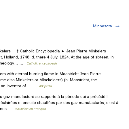
Minnesota
lers † Catholic Encyclopedia ► Jean Pierre Minkelers
, Holland, 1748; d. there 4 July, 1824. At the age of sixteen, in
ed theology… …
Catholic encyclopedia
rs with eternal burning flame in Maastricht Jean Pierre
name also Minkelers or Minckeleers) (b. Maastricht, the
as an inventor of… …
Wikipedia
u gaz manufacturé se rapporte à la période qui a précédé l
nt éclairées et ensuite chauffées par des gaz manufacturés, c est à
 usines …
Wikipédia en Français