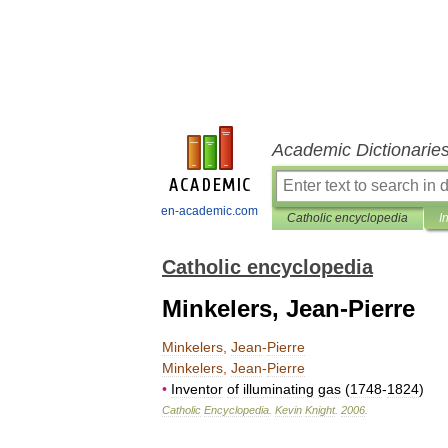
Academic Dictionarie
en-academic.com
Catholic encyclopedia
I
Catholic encyclopedia
Minkelers, Jean-Pierre
Minkelers
,
Jean
-
Pierre
Minkelers
,
Jean
-
Pierre
•
Inventor
of
illuminating
gas
(
1748
-
1824
)
Catholic
Encyclopedia
.
Kevin
Knight
.
2006
.