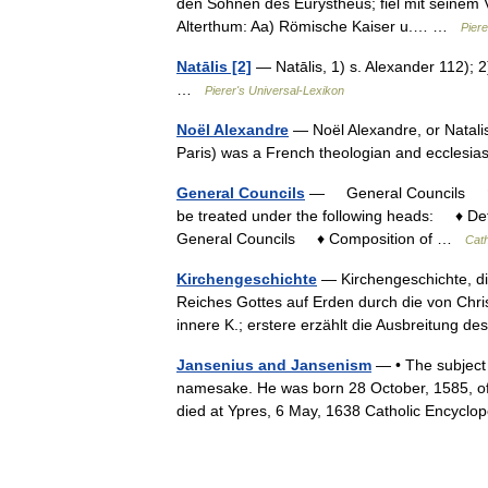
den Söhnen des Eurystheus; fiel mit seinem Va
Alterthum: Aa) Römische Kaiser u.… …
Piere
Natālis [2]
— Natālis, 1) s. Alexander 112); 2
…
Pierer's Universal-Lexikon
Noël Alexandre
— Noël Alexandre, or Natali
Paris) was a French theologian and ecclesia
General Councils
— General Councils † Ca
be treated under the following heads: ♦ D
General Councils ♦ Composition of …
Cath
Kirchengeschichte
— Kirchengeschichte, di
Reiches Gottes auf Erden durch die von Chris
innere K.; erstere erzählt die Ausbreitung
Jansenius and Jansenism
— • The subject o
namesake. He was born 28 October, 1585, of a
died at Ypres, 6 May, 1638 Catholic Encyc