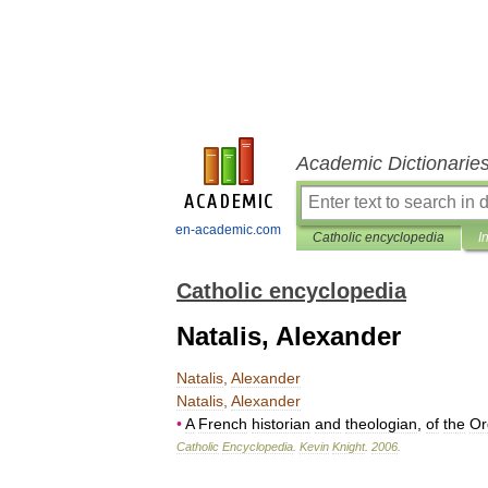
Academic Dictionarie
en-academic.com
Catholic encyclopedia
I
Catholic encyclopedia
Natalis, Alexander
Natalis
,
Alexander
Natalis
,
Alexander
•
A
French
historian
and
theologian
,
of
the
Or
Catholic
Encyclopedia
.
Kevin
Knight
.
2006
.