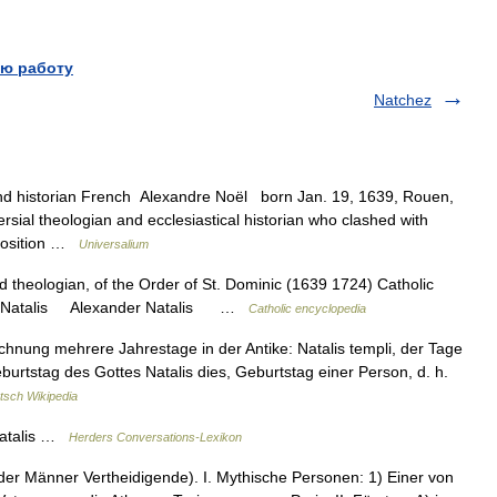
ю работу
Natchez
nd historian French Alexandre Noël born Jan. 19, 1639, Rouen,
ial theologian and ecclesiastical historian who clashed with
 position …
Universalium
d theologian, of the Order of St. Dominic (1639 1724) Catholic
nder Natalis Alexander Natalis …
Catholic encyclopedia
ichnung mehrere Jahrestage in der Antike: Natalis templi, der Tage
burtstag des Gottes Natalis dies, Geburtstag einer Person, d. h.
tsch Wikipedia
Natalis …
Herders Conversations-Lexikon
der Männer Vertheidigende). I. Mythische Personen: 1) Einer von