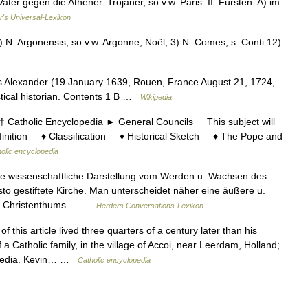
ter gegen die Athener. Trojaner, so v.w. Paris. II. Fürsten: A) im
r's Universal-Lexikon
) N. Argonensis, so v.w. Argonne, Noël; 3) N. Comes, s. Conti 12)
s Alexander (19 January 1639, Rouen, France August 21, 1724,
stical historian. Contents 1 B …
Wikipedia
tholic Encyclopedia ► General Councils This subject will
efinition ♦ Classification ♦ Historical Sketch ♦ The Pope and
olic encyclopedia
e wissenschaftliche Darstellung vom Werden u. Wachsen des
to gestiftete Kirche. Man unterscheidet näher eine äußere u.
 des Christenthums… …
Herders Conversations-Lexikon
f this article lived three quarters of a century later than his
 Catholic family, in the village of Accoi, near Leerdam, Holland;
lopedia. Kevin… …
Catholic encyclopedia