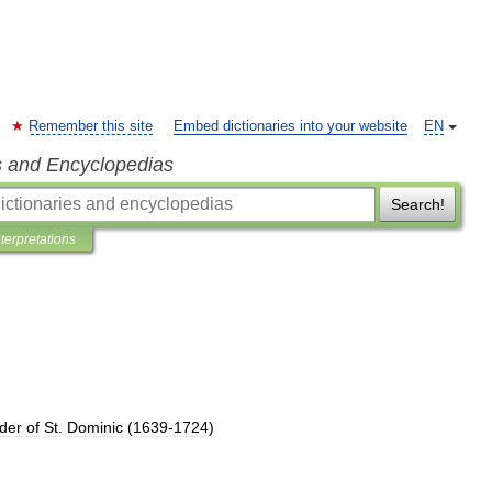
Remember this site
Embed dictionaries into your website
EN
s and Encyclopedias
Search!
nterpretations
der
of
St
.
Dominic
(
1639
-
1724
)