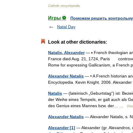
Catholic
encyclopedia
.
Игры ⚽
Поможем решить контрольну
Natal Day
Look at other dictionaries:
Natalis, Alexander
— ▪ French theologian a
France died Aug. 21, 1724, Paris controvers
Rome for expressing Gallicanism, a French
Alexander Natalis
— • A French historian an
Encyclopedia. Kevin Knight. 2006. Alexa
Natalis
— (lateinisch „Geburtstag“) ist: Beze
der Weihe eines Tempels, er galt auch als Ge
des Genius eines Mannes bzw. der… …
Deu
Alexander Natalis
— Alexander Natalis, s. 
Alexander [1]
— Alexander (gr. Alexandros, 