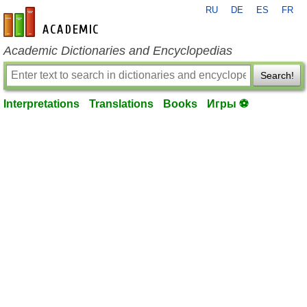
RU
DE
ES
FR
en-academic.com
Academic Dictionaries and Encyclopedias
Search!
Interpretations
Translations
Books
Игры ⚽