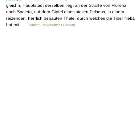
gleichn. Hauptstadt derselben liegt an der Straße von Florenz
nach Spoleto, auf dem Gipfel eines steilen Felsens, in einem
reizenden, herrlich bebauten Thale, durch welches die Tiber fließt,
hat mit …
Damen Conversations Lexikon
© Academic, 2000-2026
18+
Contact us:
Technical Support
,
Advertising