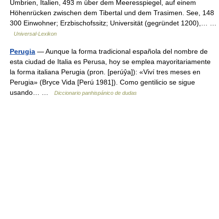
Umbrien, Italien, 493 m über dem Meeresspiegel, auf einem
Höhenrücken zwischen dem Tibertal und dem Trasimen. See, 148
300 Einwohner; Erzbischofssitz; Universität (gegründet 1200),… …
Universal-Lexikon
Perugia
— Aunque la forma tradicional española del nombre de
esta ciudad de Italia es Perusa, hoy se emplea mayoritariamente
la forma italiana Perugia (pron. [perúŷa]): «Viví tres meses en
Perugia» (Bryce Vida [Perú 1981]). Como gentilicio se sigue
usando… …
Diccionario panhispánico de dudas