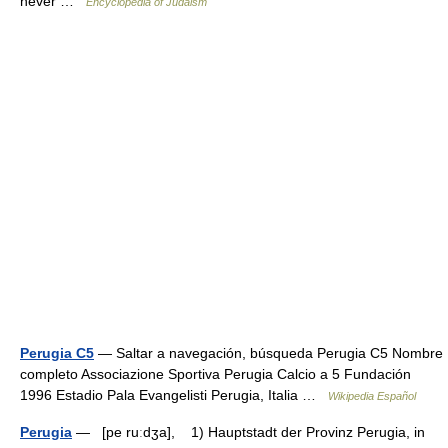
never …
Encyclopedia of Judaism
Perugia C5
— Saltar a navegación, búsqueda Perugia C5 Nombre
completo Associazione Sportiva Perugia Calcio a 5 Fundación
1996 Estadio Pala Evangelisti Perugia, Italia …
Wikipedia Español
Perugia
— [pe ruːdʒa], 1) Hauptstadt der Provinz Perugia, in