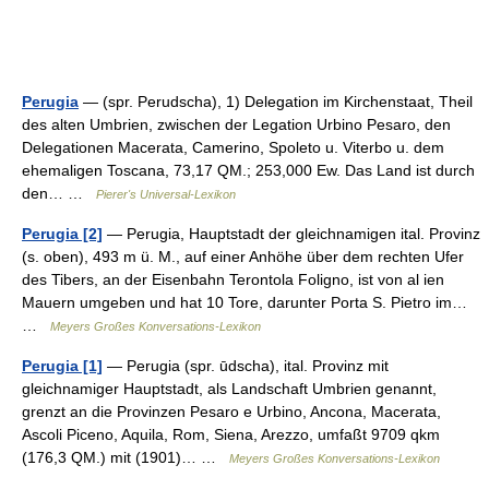
Perugia
— (spr. Perudscha), 1) Delegation im Kirchenstaat, Theil
des alten Umbrien, zwischen der Legation Urbino Pesaro, den
Delegationen Macerata, Camerino, Spoleto u. Viterbo u. dem
ehemaligen Toscana, 73,17 QM.; 253,000 Ew. Das Land ist durch
den… …
Pierer's Universal-Lexikon
Perugia [2]
— Perugia, Hauptstadt der gleichnamigen ital. Provinz
(s. oben), 493 m ü. M., auf einer Anhöhe über dem rechten Ufer
des Tibers, an der Eisenbahn Terontola Foligno, ist von al ien
Mauern umgeben und hat 10 Tore, darunter Porta S. Pietro im…
…
Meyers Großes Konversations-Lexikon
Perugia [1]
— Perugia (spr. ūdscha), ital. Provinz mit
gleichnamiger Hauptstadt, als Landschaft Umbrien genannt,
grenzt an die Provinzen Pesaro e Urbino, Ancona, Macerata,
Ascoli Piceno, Aquila, Rom, Siena, Arezzo, umfaßt 9709 qkm
(176,3 QM.) mit (1901)… …
Meyers Großes Konversations-Lexikon