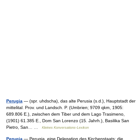
Perugia
— (spr. uhdscha), das alte Perusia (s.d.), Hauptstadt der
mittelital. Prov. und Landsch. P. (Umbrien; 9709 qkm, 1905:
689.806 E.), zwischen dem Tiber und dem Lago Trasimeno,
(1901) 61.385 E., Dom San Lorenzo (15. Jahrh.), Basilika San
Pietro, San… …
Kleines Konversations-Lexikon
Perugia
— Perugia, eine Delegation des Kirchenstaats; die