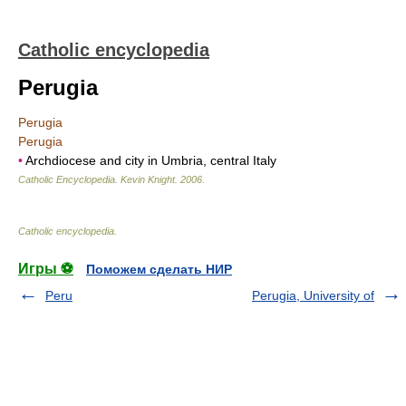
Catholic encyclopedia
Perugia
Perugia
Perugia
•
Archdiocese and city in Umbria, central Italy
Catholic Encyclopedia
.
Kevin Knight
.
2006
.
Catholic encyclopedia
.
Игры ⚽
Поможем сделать НИР
Peru
Perugia, University of