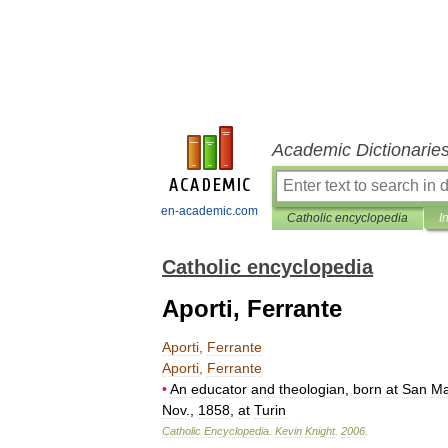
Academic Dictionarie
en-academic.com
Catholic encyclopedia
I
Catholic encyclopedia
Aporti, Ferrante
Aporti
,
Ferrante
Aporti
,
Ferrante
•
An
educator
and
theologian
,
born
at
San
Ma
Nov
.,
1858
,
at
Turin
Catholic
Encyclopedia
.
Kevin
Knight
.
2006
.