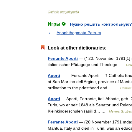
Catholic
encyclopedia
.
Игры ⚽
Нужно решить контрольную?
Apophthegmata Patrum
Look at other dictionaries:
Ferrante Aporti
— (* 20. November 1791[1] in
italienischer Pädagoge und Theologe …
Deu
Aporti
— Ferrante Aporti † Catholic Encyc
at San Martino dell Argine, province of Mantua
ordination to the priesthood and… …
Catholi
Aporti
— Aporti, Ferrante, ital. Abbate, geb. 
Turin, wo er seit 1848 als Senator und Rektor 
Kleinkinderschulen (asili d… …
Meyers Großes 
Ferrante Aporti
— (20 November 1791 mdash;
Mantua, Italy and died in Turin, was an educa