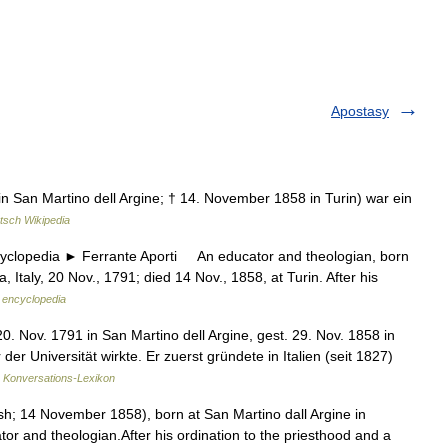
Apostasy
 San Martino dell Argine; † 14. November 1858 in Turin) war ein
tsch Wikipedia
lopedia ► Ferrante Aporti An educator and theologian, born
, Italy, 20 Nov., 1791; died 14 Nov., 1858, at Turin. After his
c encyclopedia
20. Nov. 1791 in San Martino dell Argine, gest. 29. Nov. 1858 in
der Universität wirkte. Er zuerst gründete in Italien (seit 1827)
Konversations-Lexikon
 14 November 1858), born at San Martino dall Argine in
tor and theologian.After his ordination to the priesthood and a