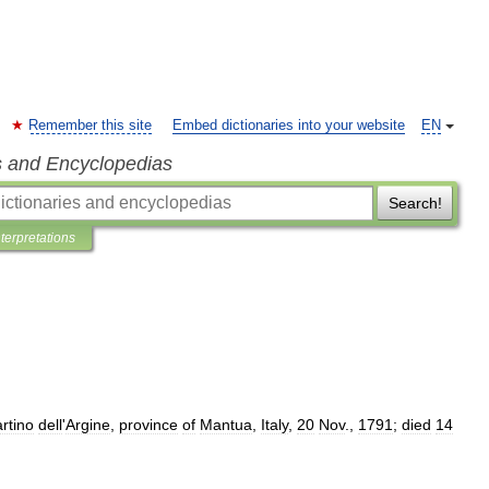
Remember this site
Embed dictionaries into your website
EN
s and Encyclopedias
Search!
nterpretations
rtino
dell
'
Argine
,
province
of
Mantua
,
Italy
,
20
Nov
.,
1791
;
died
14