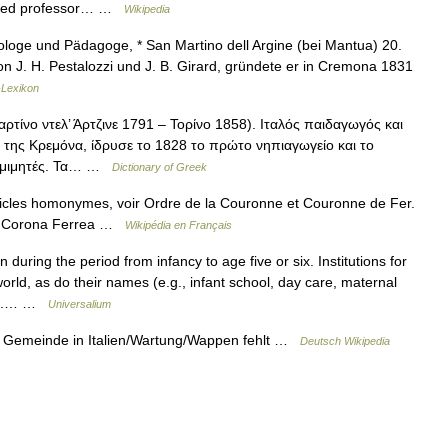
inted professor… …
Wikipedia
eologe und Pädagoge, * San Martino dell Argine (bei Mantua) 20.
on J. H. Pestalozzi und J. B. Girard, gründete er in Cremona 1831
-Lexikon
ρτίνο ντελ’ Άρτζινε 1791 – Τορίνο 1858). Ιταλός παιδαγωγός και
υ της Κρεμόνα, ίδρυσε το 1828 το πρώτο νηπιαγωγείο και το
ς μιμητές. Τα… …
Dictionary of Greek
icles homonymes, voir Ordre de la Couronne et Couronne de Fer.
lla Corona Ferrea …
Wikipédia en Français
uring the period from infancy to age five or six. Institutions for
rld, as do their names (e.g., infant school, day care, maternal
ten).… …
Universalium
x Gemeinde in Italien/Wartung/Wappen fehlt …
Deutsch Wikipedia