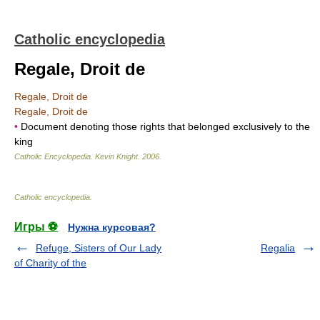
Catholic encyclopedia
Regale, Droit de
Regale, Droit de
Regale, Droit de
•
Document denoting those rights that belonged exclusively to the
king
Catholic Encyclopedia
.
Kevin Knight
.
2006
.
Catholic encyclopedia
.
Игры ⚽
Нужна курсовая?
Refuge, Sisters of Our Lady
Regalia
of Charity of the