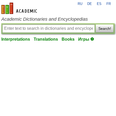
RU
DE
ES
FR
en-academic.com
Academic Dictionaries and Encyclopedias
Search!
Interpretations
Translations
Books
Игры ⚽