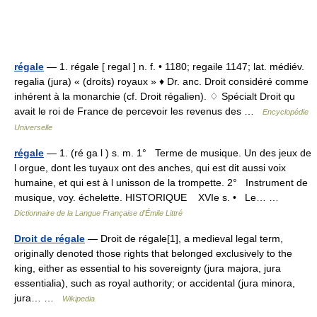
régale
— 1. régale [ regal ] n. f. • 1180; regaile 1147; lat. médiév.
regalia (jura) « (droits) royaux » ♦ Dr. anc. Droit considéré comme
inhérent à la monarchie (cf. Droit régalien). ♢ Spécialt Droit qu
avait le roi de France de percevoir les revenus des …
Encyclopédie
Universelle
régale
— 1. (ré ga l ) s. m. 1° Terme de musique. Un des jeux de
l orgue, dont les tuyaux ont des anches, qui est dit aussi voix
humaine, et qui est à l unisson de la trompette. 2° Instrument de
musique, voy. échelette. HISTORIQUE XVIe s. • Le… …
Dictionnaire de la Langue Française d'Émile Littré
Droit de régale
— Droit de régale[1], a medieval legal term,
originally denoted those rights that belonged exclusively to the
king, either as essential to his sovereignty (jura majora, jura
essentialia), such as royal authority; or accidental (jura minora,
jura… …
Wikipedia